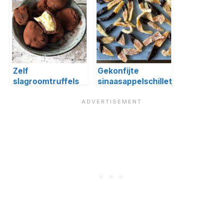
Zelf
Gekonfijte
slagroomtruffels
sinaasappelschilletjes
maken
of orangettes