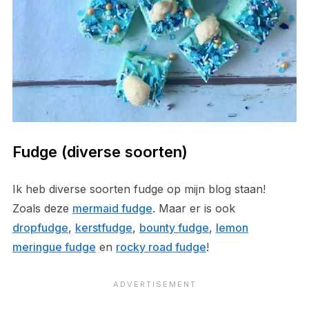
Fudge (diverse soorten)
Ik heb diverse soorten fudge op mijn blog staan!
Zoals deze
mermaid fudge
. Maar er is ook
dropfudge
,
kerstfudge
,
bounty fudge
,
lemon
meringue fudge
en
rocky road fudge
!