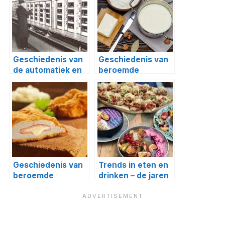
Geschiedenis van
Geschiedenis van
de automatiek en
beroemde
snacks
gerechten #17:
bechamelsaus en
barbecue
Geschiedenis van
Trends in eten en
beroemde
drinken – de jaren
gerechten #18:
10
cordon bleu en
Wiener schnitzel